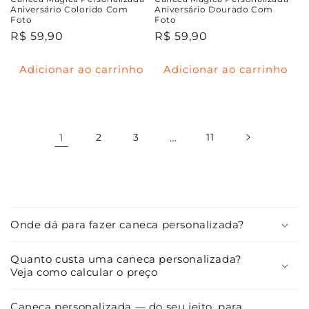
Aniversário Colorido Com
Aniversário Dourado Com
Foto
Foto
Preço
R$ 59,90
Preço
R$ 59,90
normal
normal
Adicionar ao carrinho
Adicionar ao carrinho
1
2
3
…
11
C
o
Onde dá para fazer caneca personalizada?
n
t
Quanto custa uma caneca personalizada?
e
Veja como calcular o preço
ú
d
Caneca personalizada — do seu jeito, para