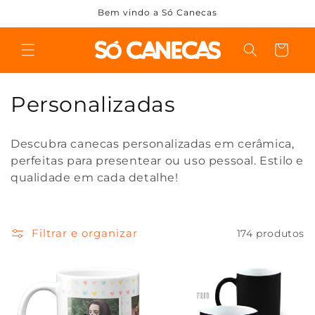
Pular
Bem vindo a Só Canecas
para o
conteúdo
Carrinho
C
Personalizadas
o
Descubra canecas personalizadas em cerâmica,
l
perfeitas para presentear ou uso pessoal. Estilo e
qualidade em cada detalhe!
e
ç
Filtrar e organizar
174 produtos
ã
o
: