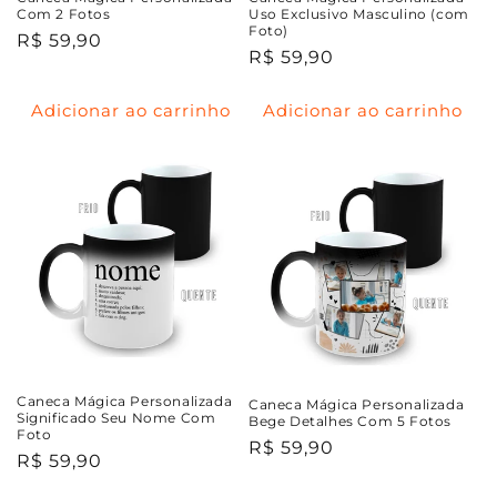
Com 2 Fotos
Uso Exclusivo Masculino (com
Foto)
Preço
R$ 59,90
Preço
R$ 59,90
normal
normal
Adicionar ao carrinho
Adicionar ao carrinho
Caneca Mágica Personalizada
Caneca Mágica Personalizada
Significado Seu Nome Com
Bege Detalhes Com 5 Fotos
Foto
Preço
R$ 59,90
Preço
R$ 59,90
normal
normal