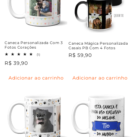
Caneca Personalizada Com 3
Caneca Mágica Personalizada
Fotos Corações
Casais PB Com 4 Fotos
1
Preço
R$ 59,90
(1)
total
normal
Preço
R$ 39,90
de
avaliações
normal
Adicionar ao carrinho
Adicionar ao carrinho