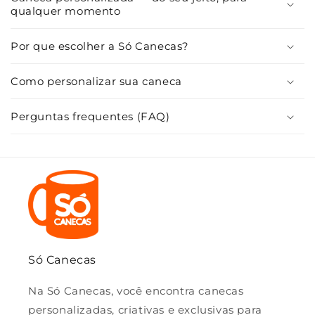
qualquer momento
o
r
Por que escolher a Só Canecas?
e
c
Como personalizar sua caneca
o
l
Perguntas frequentes (FAQ)
h
í
v
e
l
Só Canecas
Na Só Canecas, você encontra canecas
personalizadas, criativas e exclusivas para