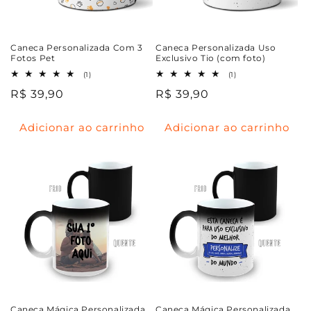
Caneca Personalizada Com 3
Caneca Personalizada Uso
Fotos Pet
Exclusivo Tio (com foto)
1
1
(1)
(1)
total
total
Preço
R$ 39,90
Preço
R$ 39,90
de
de
avaliações
avaliações
normal
normal
Adicionar ao carrinho
Adicionar ao carrinho
Caneca Mágica Personalizada
Caneca Mágica Personalizada